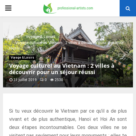
PRIMARY
MENU
Home
Voyage & Loisirs
Voyage culturel au Vietnam : 2 villes à découvrir pour un séjour
réussi
Voyage & Loisirs
Voyage culturel au Vietnam : 2 villes à
découvrir pour un séjour réussi
31 juillet 2019
0
2538
Si tu veux découvrir le Vietnam par ce qu’il a de plus
vivant et de plus authentique, Hanoï et Hoi An sont
deux étapes incontournables. Ces deux villes ne se
visitent pas seulement pour leurs monuments : elles te