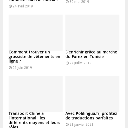
30 mai 2019
24 avril 2019
Comment trouver un
S’enrichir grâce au marché
grossiste de vêtements en
du Forex en Tunisie
ligne ?
27 juillet 2019
26 juin 2019
Transport Chine à
Avec Polilingua.fr, profitez
l’international : les
de traductions parfaites
différents moyens et leurs
21 janvier 2021
rôles