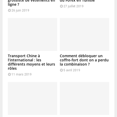
grossiste de vêtements en
du Forex en Tunisie
ligne ?
27 juillet 2019
26 juin 2019
Transport Chine à
Comment débloquer un
l’international : les
coffre-fort dont on a perdu
différents moyens et leurs
la combinaison ?
rôles
5 avril 2019
11 mars 2019