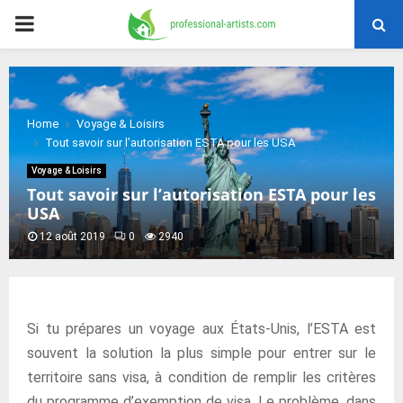
PRIMARY
MENU
Home
Voyage & Loisirs
Tout savoir sur l’autorisation ESTA pour les USA
Voyage & Loisirs
Tout savoir sur l’autorisation ESTA pour les
USA
12 août 2019
0
2940
Si tu prépares un voyage aux États-Unis, l’ESTA est
souvent la solution la plus simple pour entrer sur le
territoire sans visa, à condition de remplir les critères
du programme d’exemption de visa. Le problème, dans