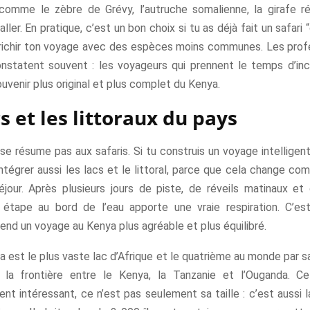
 comme le zèbre de Grévy, l’autruche somalienne, la girafe ré
ller. En pratique, c’est un bon choix si tu as déjà fait un safari 
nrichir ton voyage avec des espèces moins communes. Les prof
nstatent souvent : les voyageurs qui prennent le temps d’in
uvenir plus original et plus complet du Kenya.
s et les littoraux du pays
e résume pas aux safaris. Si tu construis un voyage intelligen
ntégrer aussi les lacs et le littoral, parce que cela change co
jour. Après plusieurs jours de piste, de réveils matinaux et 
 étape au bord de l’eau apporte une vraie respiration. C’e
end un voyage au Kenya plus agréable et plus équilibré.
ia est le plus vaste lac d’Afrique et le quatrième au monde par sa 
 la frontière entre le Kenya, la Tanzanie et l’Ouganda. Ce
ent intéressant, ce n’est pas seulement sa taille : c’est aussi 