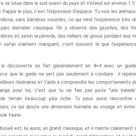
 se situe dans le sud-ouest du pays et s’étend sur environ 1 5
ui frappe le plus, c’est l’impression d’espace. Tu vois les animau
diose, sans barrières visuelles, ce qui rend l’expérience très d
parc animalier classique. On y observe des gazelles, des rh
zèbres et, selon la période, des milliers de gnous pendant leur mi
n safari vraiment marquant, c’est souvent là que l’expérienc
, la découverte se fait généralement en 4×4 avec un guide 
arce que le guide ne sert pas seulement à conduire : il repère
eilleurs itinéraires et t’aide à comprendre les comportements d
ange pour toi, c’est que tu ne fais pas juste “une balade”
 de terrain beaucoup plus riche. Tu peux aussi rencontrer 
ïs, ce qui ajoute une dimension humaine au voyage et évite 
ule faune.
oseli est, lui aussi, un grand classique, et il mérite clairement