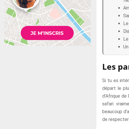
fa
Am
Sa
Le
Di
Le
Un
Les pa
Si tu es int
départ le plu
d’Afrique de
safari vraim
beaucoup d’a
de respecter 