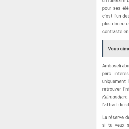
un itinéraire
pour ses élé
c’est l’un de
plus douce et
contraste ent
Vous aime
Amboseli abri
parc intére
uniquement l
retrouver l’
Kilimandjaro
l’attrait du si
La réserve d
si tu veux 