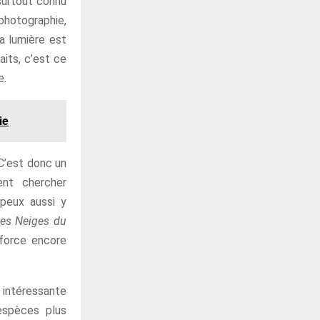
 surtout connu
photographie,
la lumière est
aits, c’est ce
e.
ie
 C’est donc un
ent chercher
 peux aussi y
es Neiges du
nforce encore
 intéressante
espèces plus