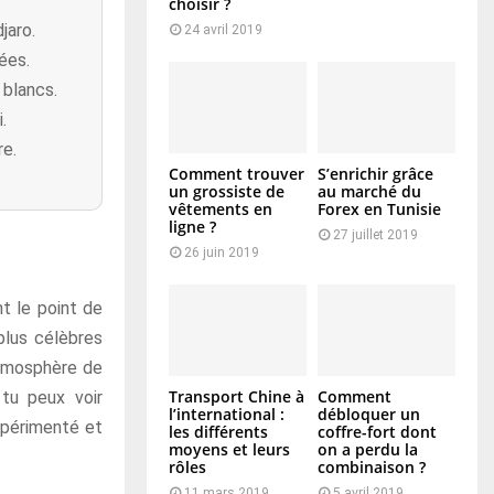
choisir ?
jaro.
24 avril 2019
ées.
 blancs.
.
re.
Comment trouver
S’enrichir grâce
un grossiste de
au marché du
vêtements en
Forex en Tunisie
ligne ?
27 juillet 2019
26 juin 2019
t le point de
 plus célèbres
atmosphère de
Transport Chine à
Comment
 tu peux voir
l’international :
débloquer un
xpérimenté et
les différents
coffre-fort dont
moyens et leurs
on a perdu la
rôles
combinaison ?
11 mars 2019
5 avril 2019