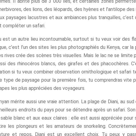
mes. Il abrite plus de 3 000 îles, et certaines zones permette
erbivores, des lions, des léopards, des hyènes et l’antilope des 
ux paysages lacustres et aux ambiances plus tranquilles, c’est
 compléter un safari.
 est un autre lieu incontournable, surtout si tu veux voir des f
que, c’est l’un des sites les plus photographiés du Kenya, car l
es rives crée des scènes très visuelles. Mais le lac ne se limite p
ssi des rhinocéros blancs, des girafes et des phacochères. C
tion si tu veux combiner observation ornithologique et safari te
 type de paysage pour la première fois, tu comprendras vite po
tapes les plus appréciées des voyageurs.
ényan mérite aussi une vraie attention. La plage de Diani, au s
meilleurs endroits du pays pour se détendre après un safari. Son
 sable blanc et aux eaux claires : elle est aussi appréciée pour 
attire les plongeurs et les amateurs de snorkeling. Concrètemen
nture et repos, Diani est un excellent choix. Tu peux y pas