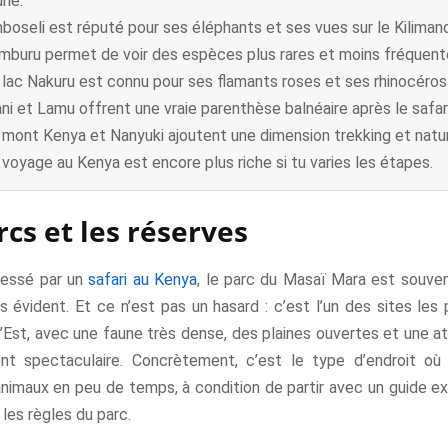
une.
boseli est réputé pour ses éléphants et ses vues sur le Kilimand
mburu permet de voir des espèces plus rares et moins fréquent
 lac Nakuru est connu pour ses flamants roses et ses rhinocéros
ani et Lamu offrent une vraie parenthèse balnéaire après le safari
 mont Kenya et Nanyuki ajoutent une dimension trekking et natu
 voyage au Kenya est encore plus riche si tu varies les étapes.
rcs et les réserves
éressé par un
safari au Kenya
, le parc du Masaï Mara est souven
s évident. Et ce n’est pas un hasard : c’est l’un des sites les
 l’Est, avec une faune très dense, des plaines ouvertes et une 
ent spectaculaire. Concrètement, c’est le type d’endroit où
nimaux en peu de temps, à condition de partir avec un guide e
les règles du parc.