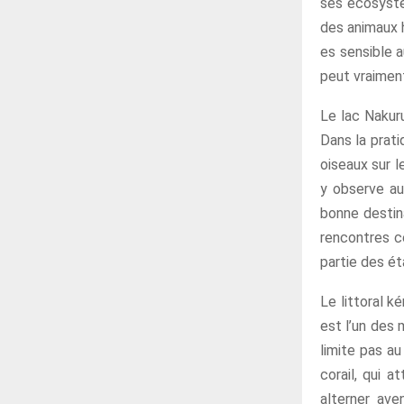
ses écosystè
des animaux h
es sensible a
peut vraiment
Le lac Nakuru
Dans la prati
oiseaux sur l
y observe au
bonne destina
rencontres ce
partie des é
Le littoral k
est l’un des 
limite pas au
corail, qui 
alterner ave