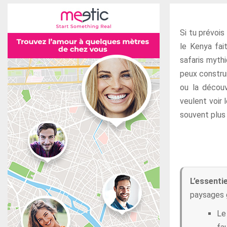
Si tu prévois
le Kenya fai
safaris mythi
peux construi
ou la découv
veulent voir 
souvent plus 
L’essentie
paysages g
Le