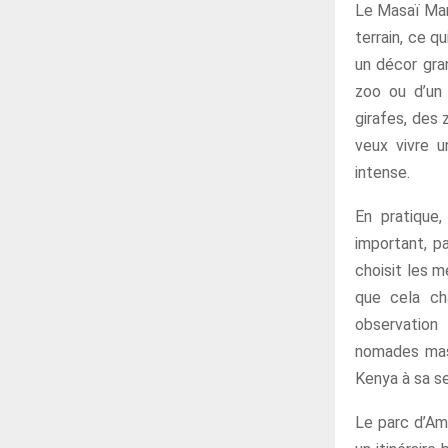
Le Masaï Mara
terrain, ce q
un décor gran
zoo ou d’un 
girafes, des 
veux vivre u
intense.
En pratique
important, p
choisit les m
que cela ch
observation
nomades masa
Kenya à sa se
Le parc d’Amb