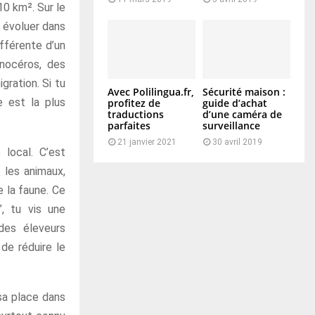
10 km². Sur le
x évoluer dans
ifférente d’un
inocéros, des
gration. Si tu
Avec Polilingua.fr,
Sécurité maison :
e est la plus
profitez de
guide d’achat
traductions
d’une caméra de
parfaites
surveillance
21 janvier 2021
30 avril 2019
local. C’est
 les animaux,
e la faune. Ce
, tu vis une
des éleveurs
de réduire le
 sa place dans