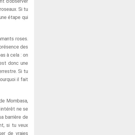
nt d’observer
roseaux. Si tu
 une étape qui
lamants roses.
a présence des
as à cela : on
’est donc une
rrestre. Si tu
urquoi il fait
ud de Mombasa,
 intérêt ne se
sa barrière de
t, si tu veux
ser de vraies