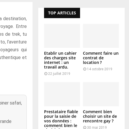
TOP ARTICLES
a destination,
voyage. Entre
es de trek, tu
to, l’aventure
voyageurs qui
Etablir un cahier
Comment faire un
authentique et
des charges site
contrat de
internet : un
location ?
travail ardu.
14 octobre 2019
22 juillet 2019
ner safari,
Prestataire fiable
Comment bien
pour la saisie de
choisir un site de
vos données :
rencontre gay ?
grande
comment bien le
30 mai 2019