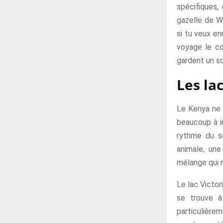
spécifiques,
gazelle de Wa
si tu veux e
voyage le co
gardent un so
Les lac
Le Kenya ne s
beaucoup à i
rythme du sé
animale, une
mélange qui r
Le lac Victor
se trouve à
particulièrem