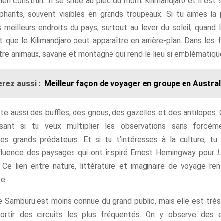
 bien construit. Il se situe au pied du mont Kilimandjaro et il est
phants, souvent visibles en grands troupeaux. Si tu aimes la 
s meilleurs endroits du pays, surtout au lever du soleil, quand 
 que le Kilimandjaro peut apparaître en arrière-plan. Dans les f
re animaux, savane et montagne qui rend le lieu si emblématiqu
rez aussi :
Meilleur façon de voyager en groupe en Austral
te aussi des buffles, des gnous, des gazelles et des antilopes.
ssant si tu veux multiplier les observations sans forcém
es grands prédateurs. Et si tu t’intéresses à la culture, tu
influence des paysages qui ont inspiré Ernest Hemingway pour
L
. Ce lien entre nature, littérature et imaginaire de voyage re
te.
e Samburu est moins connue du grand public, mais elle est très
sortir des circuits les plus fréquentés. On y observe des 