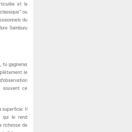
ticulée et la
“classique” ou
essionnels du
clure Samburu
t, tu gagneras
mplètement le
d’observation
st souvent ce
superficie. Il
 qui le rend
la richesse de