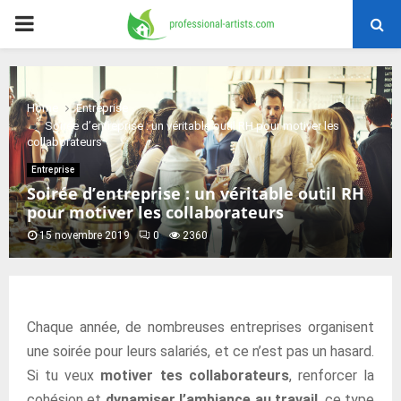
PRIMARY
MENU
Home
Entreprise
Soirée d’entreprise : un véritable outil RH pour motiver les
collaborateurs
Entreprise
Soirée d’entreprise : un véritable outil RH
pour motiver les collaborateurs
15 novembre 2019
0
2360
Chaque année, de nombreuses entreprises organisent
une soirée pour leurs salariés, et ce n’est pas un hasard.
Si tu veux
motiver tes collaborateurs
, renforcer la
cohésion et
dynamiser l’ambiance au travail
, ce type