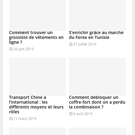
Comment trouver un
S’enrichir grâce au marché
grossiste de vêtements en
du Forex en Tunisie
ligne ?
27 juillet 2019
26 juin 2019
Transport Chine à
Comment débloquer un
l’international : les
coffre-fort dont on a perdu
différents moyens et leurs
la combinaison ?
rôles
5 avril 2019
11 mars 2019