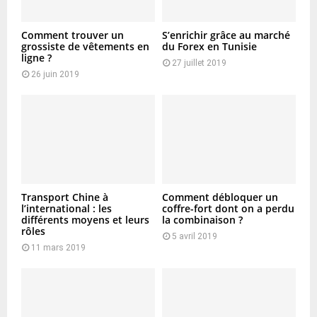
Comment trouver un
S’enrichir grâce au marché
grossiste de vêtements en
du Forex en Tunisie
ligne ?
27 juillet 2019
26 juin 2019
Transport Chine à
Comment débloquer un
l’international : les
coffre-fort dont on a perdu
différents moyens et leurs
la combinaison ?
rôles
5 avril 2019
11 mars 2019