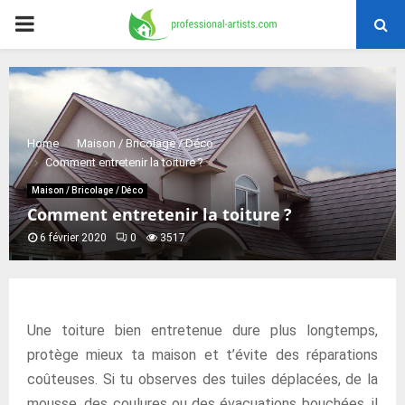
PRIMARY
MENU
Home
Maison / Bricolage / Déco
Comment entretenir la toiture ?
Maison / Bricolage / Déco
Comment entretenir la toiture ?
6 février 2020
0
3517
Une toiture bien entretenue dure plus longtemps,
protège mieux ta maison et t’évite des réparations
coûteuses. Si tu observes des tuiles déplacées, de la
mousse, des coulures ou des évacuations bouchées, il