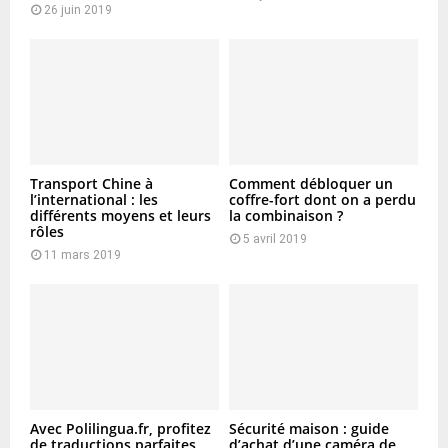
26 juin 2019
Transport Chine à
Comment débloquer un
l’international : les
coffre-fort dont on a perdu
différents moyens et leurs
la combinaison ?
rôles
5 avril 2019
11 mars 2019
Avec Polilingua.fr, profitez
Sécurité maison : guide
de traductions parfaites
d’achat d’une caméra de