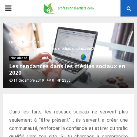
PRIMARY
MENU
Home
Non classé
Les tendances dans les médias sociaux en 2020
Non classé
Les tendances dans les médias sociaux en
2020
11 décembre 2019
0
2356
Dans les faits, les réseaux sociaux ne servent plus
seulement à “être présent” : ils servent à créer une
communauté, renforcer la confiance et attirer du trafic
qualifié vers ton site. Si tu cherches à comprendre