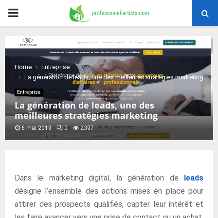
PRIMARY
MENU
Home
Entreprise
La génération de leads, une des meilleures stratégies marketing
Entreprise
La génération de leads, une des
meilleures stratégies marketing
6 mai 2019
0
2397
Dans le marketing digital, la génération de
leads
désigne l’ensemble des actions mises en place pour
attirer des prospects qualifiés, capter leur intérêt et
les faire avancer vers une prise de contact ou un achat.