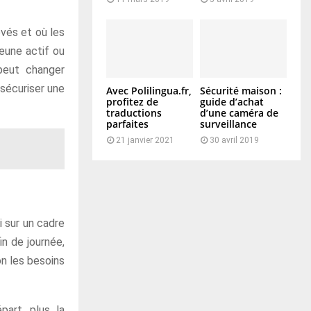
evés et où les
jeune actif ou
 peut changer
 sécuriser une
Avec Polilingua.fr,
Sécurité maison :
profitez de
guide d’achat
traductions
d’une caméra de
parfaites
surveillance
21 janvier 2021
30 avril 2019
 sur un cadre
in de journée,
on les besoins
part, plus la