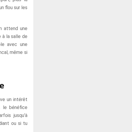
n flou sur les
on attend une
à la salle de
ible avec une
ancal, même si
re
ve un intérêt
, le bénéfice
rfois jusqu’à
diant ou si tu