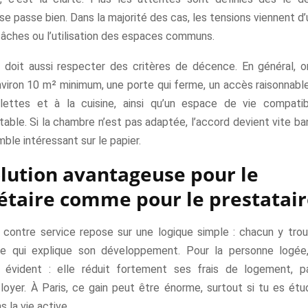
se passe bien. Dans la majorité des cas, les tensions viennent d’u
 tâches ou l’utilisation des espaces communs.
doit aussi respecter des critères de décence. En général, 
viron 10 m² minimum, une porte qui ferme, un accès raisonnable 
ilettes et à la cuisine, ainsi qu’un espace de vie compat
able. Si la chambre n’est pas adaptée, l’accord devient vite b
ble intéressant sur le papier.
lution avantageuse pour le
étaire comme pour le prestatai
contre service repose sur une logique simple : chacun y trou
ce qui explique son développement. Pour la personne logée
t évident : elle réduit fortement ses frais de logement, pa
loyer. À Paris, ce gain peut être énorme, surtout si tu es étu
 la vie active.