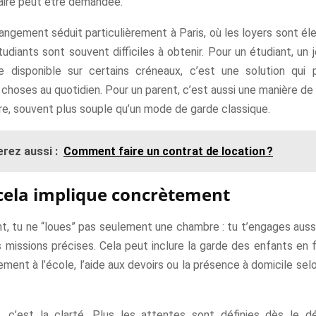
ire peut être demandée.
angement séduit particulièrement à Paris, où les loyers sont él
diants sont souvent difficiles à obtenir. Pour un étudiant, un 
 disponible sur certains créneaux, c’est une solution qui
hoses au quotidien. Pour un parent, c’est aussi une manière de
re, souvent plus souple qu’un mode de garde classique.
rez aussi :
Comment faire un contrat de location ?
cela implique concrètement
, tu ne “loues” pas seulement une chambre : tu t’engages aussi
 missions précises. Cela peut inclure la garde des enfants en f
ent à l’école, l’aide aux devoirs ou la présence à domicile sel
, c’est la clarté. Plus les attentes sont définies dès le dé