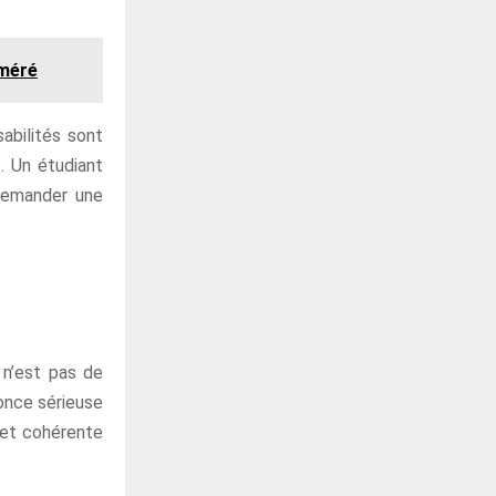
éméré
abilités sont
. Un étudiant
 demander une
 n’est pas de
nonce sérieuse
s et cohérente