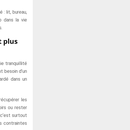
: lit, bureau,
p dans la vie
s.
t plus
e tranquillité
nt besoin d’un
gardé dans un
 récupérer les
irs ou rester
c’est surtout
s contraintes