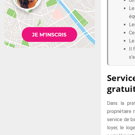
Un
Le
éq
Le
Ce
Le
Il 
s’
Servic
gratui
Dans la pra
propriétaire
service de ba
loyer, le log