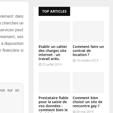
TOP ARTICLES
ablement dans
tu cherches un
services peut
onnement, ses
 à disposition
Etablir un cahier
Comment faire un
 financière si
des charges site
contrat de
internet : un
location ?
travail ardu.
14 octobre 2019
22 juillet 2019
ose sur un
Prestataire fiable
Comment bien
pour la saisie de
choisir un site de
vos données :
rencontre gay ?
comment bien le
30 mai 2019