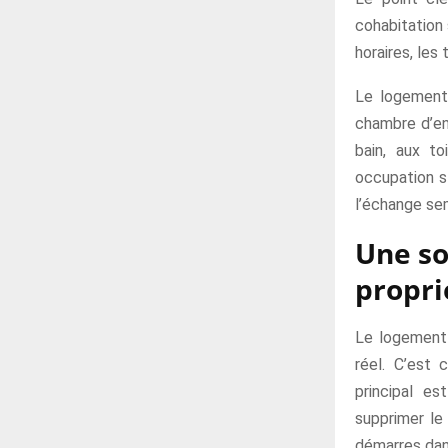
cohabitation 
horaires, les
Le logement 
chambre d’en
bain, aux to
occupation st
l’échange sem
Une so
propri
Le logement 
réel. C’est 
principal es
supprimer le 
démarres dans