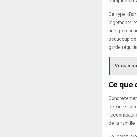
complémenta
Ce type d’arr
logements étu
une personne
beaucoup de c
garde réguliè
Vous aime
Ce que 
Concrètement
de vie et des
l’accompagnem
de la famille.
Le point clé