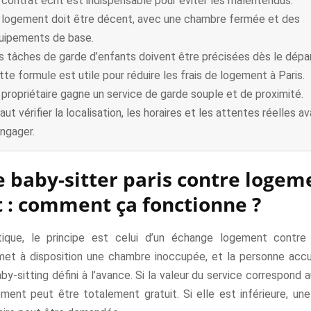
 contrat écrit est indispensable pour éviter les malentendus.
 logement doit être décent, avec une chambre fermée et des
uipements de base.
s tâches de garde d’enfants doivent être précisées dès le dépar
tte formule est utile pour réduire les frais de logement à Paris.
 propriétaire gagne un service de garde souple et de proximité.
faut vérifier la localisation, les horaires et les attentes réelles a
engager.
e baby-sitter paris contre logem
t : comment ça fonctionne ?
tique, le principe est celui d’un échange logement contre 
 met à disposition une chambre inoccupée, et la personne accue
by-sitting défini à l’avance. Si la valeur du service correspond
ement peut être totalement gratuit. Si elle est inférieure, une