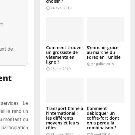
choisir ?
24 avril 2019
t.
Comment trouver
S’enrichir grâce
vant de
un grossiste de
au marché du
vêtements en
Forex en Tunisie
ligne ?
27 juillet 2019
26 juin 2019
ent
services. Le
Transport Chine à
Comment
illie rend un
l’international :
débloquer un
les différents
coffre-fort dont
 au montant du
moyens et leurs
on a perdu la
 participation
rôles
combinaison ?
11 mars 2019
5 avril 2019