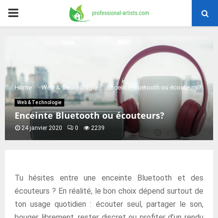
PRIMARY
MENU
Home
Web & Technologie
Enceinte Bluetooth ou écouteurs?
Web & Technologie
Enceinte Bluetooth ou écouteurs?
24 janvier 2020
0
2239
Tu hésites entre une enceinte Bluetooth et des
écouteurs ? En réalité, le bon choix dépend surtout de
ton usage quotidien : écouter seul, partager le son,
bouger librement, rester discret ou profiter d’un rendu