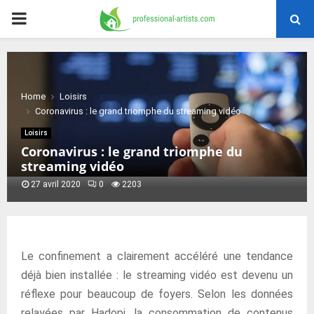
PRIMARY
MENU
Home
Loisirs
Coronavirus : le grand triomphe du streaming vidéo
Loisirs
Coronavirus : le grand triomphe du
streaming vidéo
27 avril 2020
0
2203
Le confinement a clairement accéléré une tendance
déjà bien installée : le streaming vidéo est devenu un
réflexe pour beaucoup de foyers. Selon les données
relayées par Hadopi, la consommation de contenus