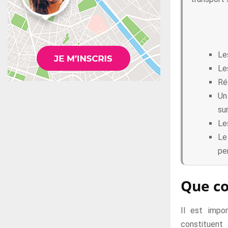
Les
Le
Ré
Un
sur
Les
Le
pe
Que co
Il est impo
constituent 