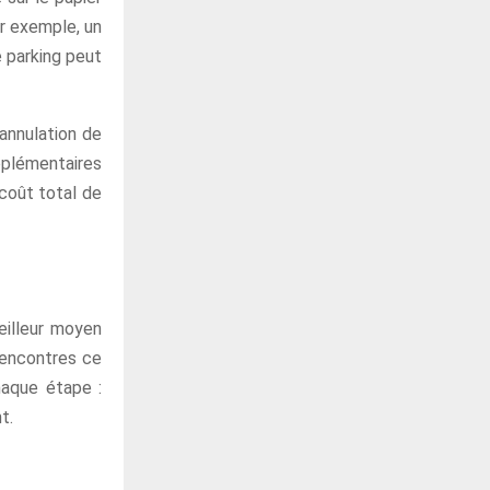
ar exemple, un
e parking peut
 annulation de
pplémentaires
 coût total de
eilleur moyen
 rencontres ce
haque étape :
t.