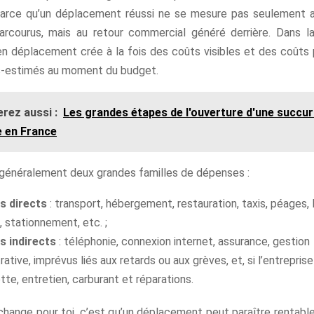
Parce qu’un déplacement réussi ne se mesure pas seulement 
arcourus, mais au retour commercial généré derrière. Dans la
n déplacement crée à la fois des coûts visibles et des coûts p
s-estimés au moment du budget.
rez aussi :
Les grandes étapes de l'ouverture d'une succur
 en France
 généralement deux grandes familles de dépenses :
is directs
: transport, hébergement, restauration, taxis, péages, 
, stationnement, etc. ;
is indirects
: téléphonie, connexion internet, assurance, gestion
rative, imprévus liés aux retards ou aux grèves, et, si l’entrepris
otte, entretien, carburant et réparations.
hange pour toi, c’est qu’un déplacement peut paraître rentable