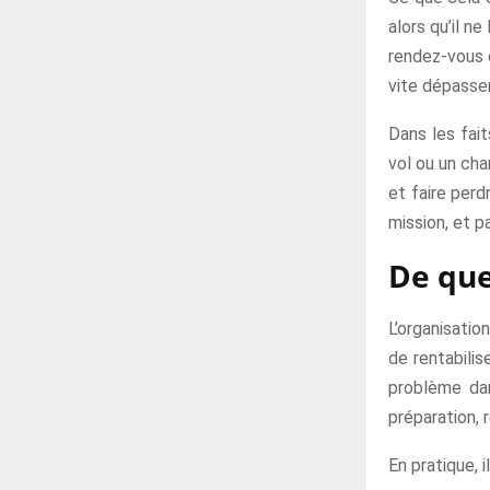
alors qu’il n
rendez-vous c
vite dépasser 
Dans les fait
vol ou un ch
et faire perd
mission, et p
De que
L’organisati
de rentabilis
problème dan
préparation, 
En pratique, 