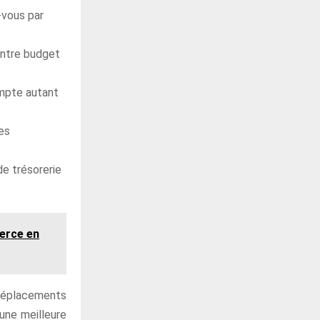
-vous par
entre budget
ompte autant
les
de trésorerie
merce en
 déplacements
une meilleure