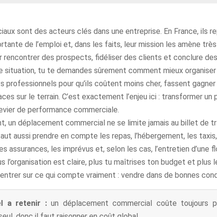
aux sont des acteurs clés dans une entreprise. En France, ils r
rtante de l’emploi et, dans les faits, leur mission les amène trè
 rencontrer des prospects, fidéliser des clients et conclure des
e situation, tu te demandes sûrement comment mieux organiser
 professionnels pour qu’ils coûtent moins cher, fassent gagne
aces sur le terrain. C’est exactement l’enjeu ici : transformer un
evier de performance commerciale.
 un déplacement commercial ne se limite jamais au billet de tr
 faut aussi prendre en compte les repas, l’hébergement, les taxis,
es assurances, les imprévus et, selon les cas, l’entretien d’une f
us l’organisation est claire, plus tu maîtrises ton budget et plus
entrer sur ce qui compte vraiment : vendre dans de bonnes cond
el a retenir :
un déplacement commercial coûte toujours p
seul, donc il faut raisonner en coût global.