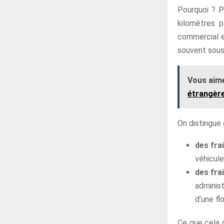
Pourquoi ? 
kilomètres p
commercial e
souvent sou
Vous aime
étrangère
On distingue
des fra
véhicule
des fra
administ
d’une fl
Ce que cela c