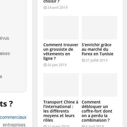
choisir ?
24 avril 2019
révus.
Comment trouver
S’enrichir grâce
un grossiste de
au marché du
aises
vêtements en
Forex en Tunisie
ligne ?
27 juillet 2019
26 juin 2019
a
ts ?
Transport Chine à
Comment
l’international :
débloquer un
les différents
coffre-fort dont
moyens et leurs
on a perdu la
 commerciaux
rôles
combinaison ?
 entreprises.
11 mars 2019
5 avril 2019