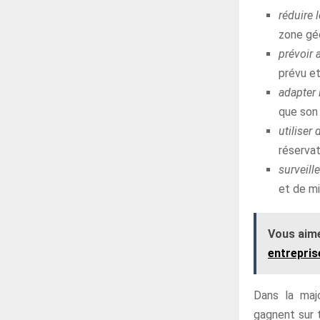
réduire
zone géo
prévoir 
prévu et
adapter 
que son e
utiliser
réservat
surveill
et de mi
Vous aime
entrepris
Dans la majo
gagnent sur 