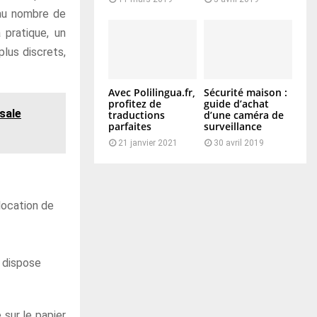
au nombre de
 pratique, un
lus discrets,
Avec Polilingua.fr,
Sécurité maison :
profitez de
guide d’achat
sale
traductions
d’une caméra de
parfaites
surveillance
21 janvier 2021
30 avril 2019
location de
e dispose
 sur le papier