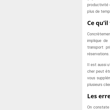
productivité
plus de temps
Ce qu’i
Concrètement
implique de 
transport pr
réservations.
Il est aussi 
cher peut êt
vous suppléme
plusieurs cl
Les err
On constate