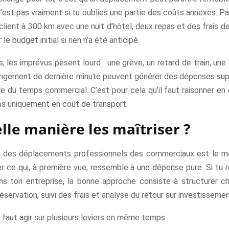
e l’est pas vraiment si tu oublies une partie des coûts annexes. P
lient à 300 km avec une nuit d’hôtel, deux repas et des frais d
le budget initial si rien n’a été anticipé.
s, les imprévus pèsent lourd : une grève, un retard de train, une
angement de dernière minute peuvent générer des dépenses su
re du temps commercial. C’est pour cela qu’il faut raisonner en
as uniquement en coût de transport.
lle manière les maîtriser ?
on des déplacements professionnels des commerciaux est le m
er ce qui, à première vue, ressemble à une dépense pure. Si tu
s ton entreprise, la bonne approche consiste à structurer c
réservation, suivi des frais et analyse du retour sur investissemen
il faut agir sur plusieurs leviers en même temps :