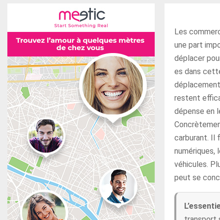
Les commerci
une part impo
déplacer pour
es dans cett
déplacements
restent effic
dépense en l
Concrètement,
carburant. Il
numériques, l
véhicules. Pl
peut se conc
L’essenti
transport 