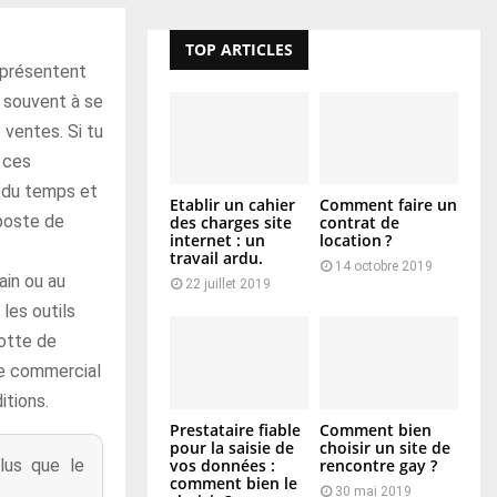
TOP ARTICLES
eprésentent
s souvent à se
 ventes. Si tu
 ces
r du temps et
Etablir un cahier
Comment faire un
 poste de
des charges site
contrat de
internet : un
location ?
travail ardu.
14 octobre 2019
ain ou au
22 juillet 2019
 les outils
lotte de
 le commercial
itions.
Prestataire fiable
Comment bien
pour la saisie de
choisir un site de
vos données :
rencontre gay ?
lus que le
comment bien le
30 mai 2019