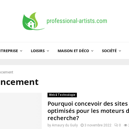
TREPRISE
LOISIRS
MAISON ET DÉCO
SOCIÉTÉ
encement
encement
Web & Technologie
Pourquoi concevoir des site
optimisés pour les moteurs 
recherche?
by
Amaury du Guily
3 novembre 2022
0