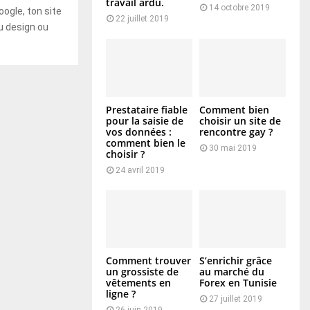
travail ardu.
14 octobre 2019
oogle, ton site
22 juillet 2019
u design ou
Prestataire fiable
Comment bien
pour la saisie de
choisir un site de
vos données :
rencontre gay ?
comment bien le
30 mai 2019
choisir ?
24 avril 2019
Comment trouver
S’enrichir grâce
un grossiste de
au marché du
vêtements en
Forex en Tunisie
ligne ?
27 juillet 2019
26 juin 2019