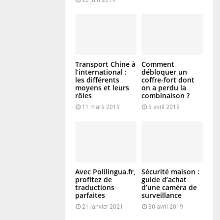
Transport Chine à
Comment
l’international :
débloquer un
les différents
coffre-fort dont
moyens et leurs
on a perdu la
rôles
combinaison ?
11 mars 2019
5 avril 2019
Avec Polilingua.fr,
Sécurité maison :
profitez de
guide d’achat
traductions
d’une caméra de
parfaites
surveillance
21 janvier 2021
30 avril 2019