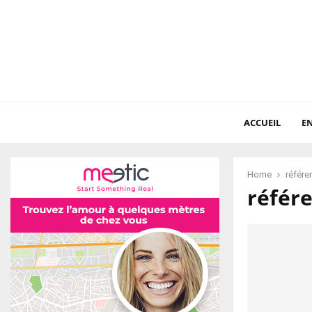
ACCUEIL
EN
Home
référ
référ